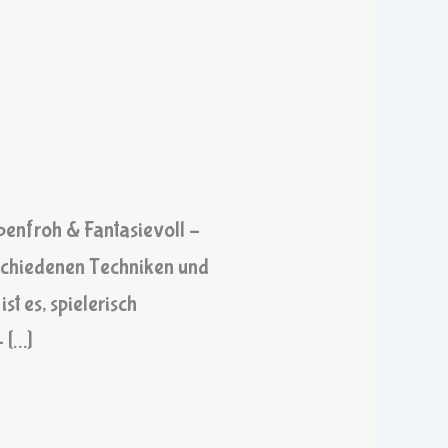
benfroh & Fantasievoll –
rschiedenen Techniken und
t es, spielerisch
 […]