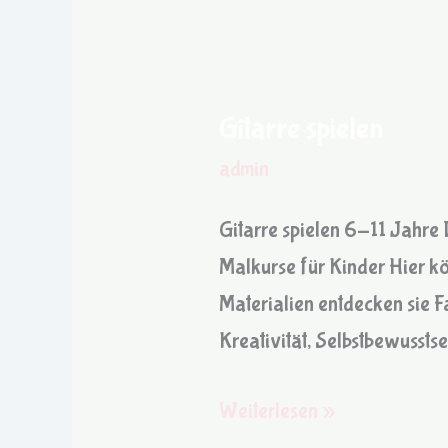
Gitarre spielen
Gitarre
spielen
admin
Gitarre spielen 6-11 Jahre 
Malkurse für Kinder Hier kö
Materialien entdecken sie F
Kreativität, Selbstbewussts
Weiterlesen »